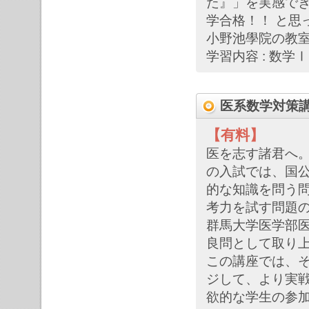
た』」を実感でき
学合格！！ と思
小野池學院の教
学習内容 : 数学
医系数学対策講
【有料】
医を志す諸君へ
の入試では、国
的な知識を問う
考力を試す問題
群馬大学医学部
良問として取り
この講座では、
ジして、より実
欲的な学生の参