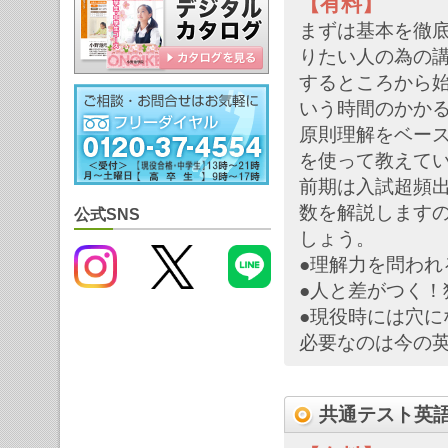
【有料】
まずは基本を徹
りたい人の為の
するところから
いう時間のかか
原則理解をベー
を使って教えて
前期は入試超頻
数を解説しますの
公式SNS
しょう。
●理解力を問われ
●人と差がつく！
●現役時には穴に
必要なのは今の
共通テスト英語