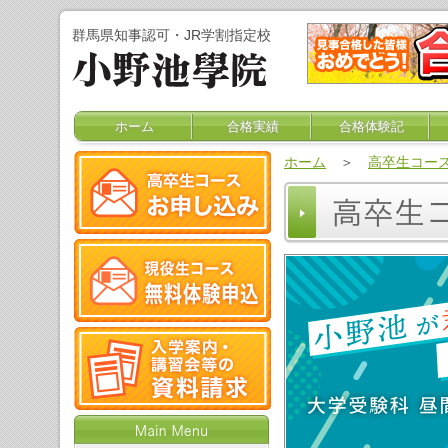
群馬県知事認可・JR学割指定校
ホーム
合格実績
合格体験記
ホーム
＞
高卒生コー