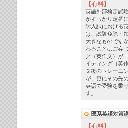
【有料】
英語外部検定試
がすっかり定番
学入試における
は、試験免除・
大きなものです
わることはご存
グ（英作文）が
イティング（英
２級のトレーニ
が、更にその先の
英語で受験を乗
す。
医系英語対策講
【有料】