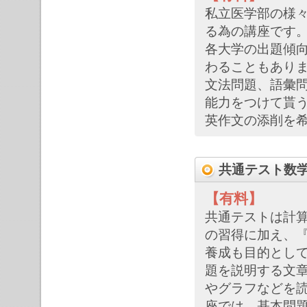
私立医学部の様
る為の講座です
各大学の出題傾
わることもあり
文法問題、語彙
能力をつけて貰
英作文の添削を
共通テスト数学
【有料】
共通テストは計
の習得に加え、
養成も目的とし
題を説明する文
やグラフなどを
座では、基本問