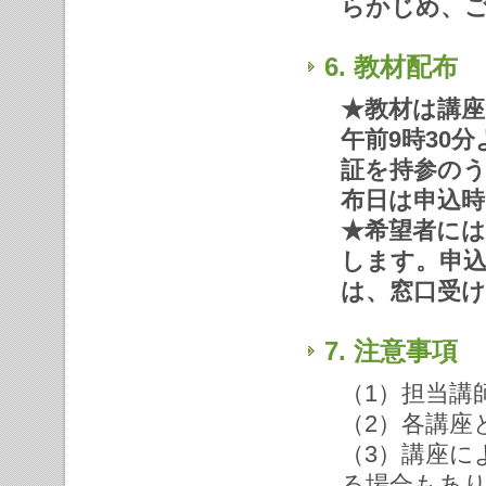
らかじめ、
6. 教材配
★教材は講座
午前9時30
証を持参の
布日は申込
★希望者には
します。申
は、窓口受
7. 注意事項
（1）担当講
（2）各講座
（3）講座に
る場合もあ